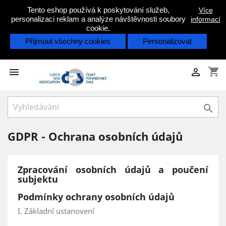
Tento eshop používá k poskytování služeb,
Více
personalizaci reklam a analýze návštěvnosti soubory
informací
cookie.
Přijmout všechny cookies
Personalizovat
shopping_cart



GDPR - Ochrana osobních údajů
Zpracování osobních údajů a poučení
subjektu
Podmínky ochrany osobních údajů
I. Základní ustanovení