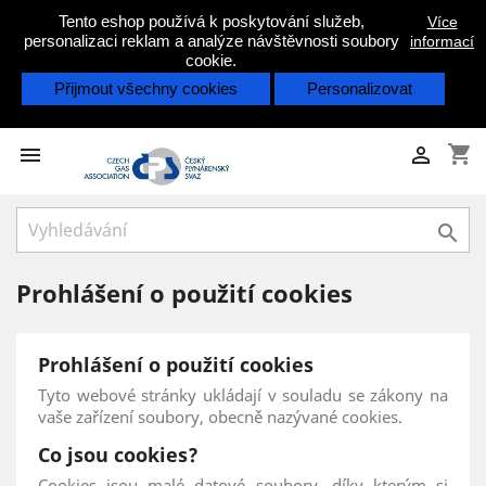
Tento eshop používá k poskytování služeb,
Více
personalizaci reklam a analýze návštěvnosti soubory
informací
cookie.
Přijmout všechny cookies
Personalizovat
shopping_cart



Prohlášení o použití cookies
Prohlášení o použití cookies
Tyto webové stránky ukládají v souladu se zákony na
vaše zařízení soubory, obecně nazývané cookies.
Co jsou cookies?
Cookies jsou malé datové soubory, díky kterým si