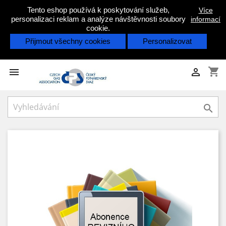
Tento eshop používá k poskytování služeb,
Více
personalizaci reklam a analýze návštěvnosti soubory
informací
cookie.
Přijmout všechny cookies
Personalizovat
shopping_cart


