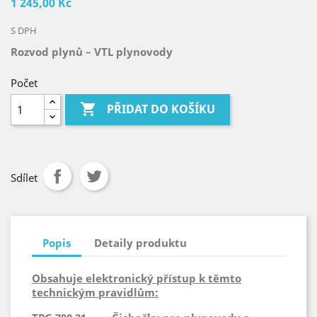
1 245,00 Kč
S DPH
Rozvod plynů – VTL plynovody
Počet

PŘIDAT DO KOŠÍKU
Sdílet
Popis
Detaily produktu
Obsahuje elektronický přístup k těmto
technickým pravidlům: