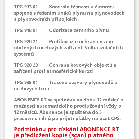
TPG 913 01 Kontrola těsnosti a činnosti
spojené s řešením úniků plynu na plynovodech
a plynovodních přípojkách
TPG 918 01 Odorizace zemního plynu
TPG 920 21 Protikorozní ochrana v zemi
uložených ocelových zařízení. Volba izolačních
systémů
TPG 920 23 Ochrana kovových objektů a
zařízení proti atmosférické korozi
TPG 935 01 Trasové uzávěry plynovodů z
ocelových trub
ABONENCE RT se sjednává na dobu 12 měsíců s
možností automatického prodlužování vždy o
12 měsíců. Abonence je spuštěna do 5
pracovních dnů po přijetí platby na účet ČPS.
Podmínkou pro získání ABONENCE RT
je předložení kopie (scan) platného