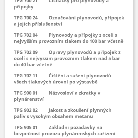
TPG 700 21 Čichačky pro plynovody a
přípojky
TPG 700 24 Označování plynovodů, přípojek
a jejich příslušenství
TPG 702 04 Plynovody a přípojky z oceli s
nejvyšším provozním tlakem do 100 bar včetně
TPG 702 09 Opravy plynovodů a přípojek z
oceli s nejvyšším provozním tlakem nad 5 bar
do 40 bar včetně
TPG 702 11 Čištění a sušení plynovodů
všech tlakových úrovní po výstavbě
TPG 900 01 Názvosloví a zkratky v
plynárenství
TPG 902 02 Jakost a zkoušení plynných
paliv s vysokým obsahem metanu
TPG 905 01 Základní požadavky na
bezpečnost provozu plynárenských zařízení